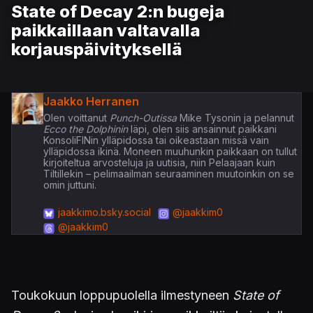
State of Decay 2:n bugeja
paikkaillaan valtavalla
korjauspäivityksellä
Jaakko Herranen
Olen voittanut
Punch-Outissa
Mike Tysonin ja pelannut
Ecco the Dolphinin
läpi, olen siis ansainnut paikkani
KonsoliFINin ylläpidossa tai oikeastaan missä vain
ylläpidossa ikinä. Moneen muuhunkin paikkaan on tullut
kirjoiteltua arvosteluja ja uutisia, niin Pelaajaan kuin
Tiltillekin – pelimaailman seuraaminen muutoinkin on se
omin juttuni.
jaakkimo.bsky.social
@jaakkim0
@jaakkim0
Toukokuun loppupuolella ilmestyneen
State of