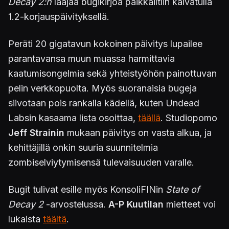
Decay 2:n
laajaa bugikirjoa paikkailtiin kaivatulla
1.2-korjauspäivityksellä.
Peräti 20 gigatavun kokoinen päivitys lupailee
parantavansa muun muassa harmittavia
kaatumisongelmia sekä yhteistyöhön painottuvan
pelin verkkopuolta. Myös suoranaisia bugeja
siivotaan pois rankalla kädellä, kuten Undead
Labsin kasaama lista osoittaa,
täällä
. Studiopomo
Jeff Strainin
mukaan päivitys on vasta alkua, ja
kehittäjillä onkin suuria suunnitelmia
zombiselviytymisensä tulevaisuuden varalle.
Bugit tulivat esille myös KonsoliFINin
State of
Decay 2
-arvostelussa.
A-P Kuutilan
mietteet voi
lukaista
täältä
.