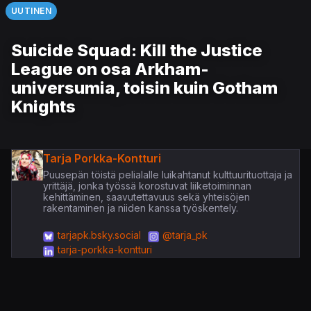
UUTINEN
Suicide Squad: Kill the Justice
League on osa Arkham-
universumia, toisin kuin Gotham
Knights
Tarja Porkka-Kontturi
Puusepän töistä pelialalle luikahtanut kulttuurituottaja ja
yrittäjä, jonka työssä korostuvat liiketoiminnan
kehittäminen, saavutettavuus sekä yhteisöjen
rakentaminen ja niiden kanssa työskentely.
tarjapk.bsky.social
@tarja_pk
tarja-porkka-kontturi