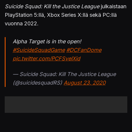
Suicide Squad: Kill the Justice League
julkaistaan
PlayStation 5:llä, Xbox Series X:llä sekä PC:llä
vuonna 2022.
Alpha Target is in the open!
#SuicideSquadGame
#DCFanDome
pic.twitter.com/PCFSvelXid
— Suicide Squad: Kill The Justice League
(@suicidesquadRS)
August 23, 2020