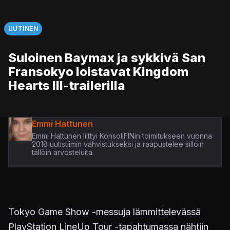
UUTINEN
Suloinen Baymax ja sykkivä San
Fransokyo loistavat Kingdom
Hearts III-trailerilla
Emmi Hattunen
Emmi Hattunen liittyi KonsoliFINin toimitukseen vuonna
2018 uutistiimin vahvistukseksi ja raapustelee silloin
tällöin arvosteluita.
Tokyo Game Show -messuja lämmittelevässä
PlayStation LineUp Tour -tapahtumassa nähtiin