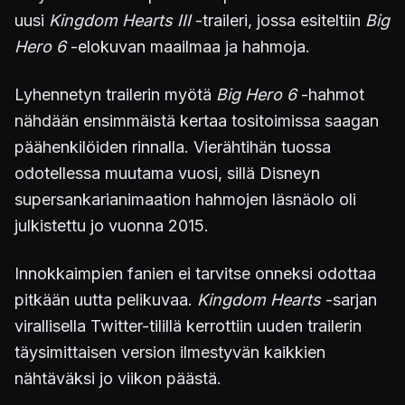
uusi
Kingdom Hearts III
-traileri, jossa esiteltiin
Big
Hero 6
-elokuvan maailmaa ja hahmoja.
Lyhennetyn trailerin myötä
Big Hero 6
-hahmot
nähdään ensimmäistä kertaa tositoimissa saagan
päähenkilöiden rinnalla. Vierähtihän tuossa
odotellessa muutama vuosi, sillä Disneyn
supersankarianimaation hahmojen läsnäolo oli
julkistettu jo vuonna 2015.
Innokkaimpien fanien ei tarvitse onneksi odottaa
pitkään uutta pelikuvaa.
Kingdom Hearts
-sarjan
virallisella Twitter-tilillä kerrottiin uuden trailerin
täysimittaisen version ilmestyvän kaikkien
nähtäväksi jo viikon päästä.