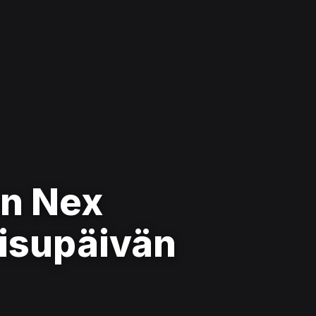
n Nex
aisupäivän