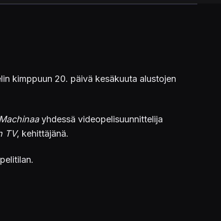
elin kimppuun 20. päivä kesäkuuta alustojen
Machinaa
yhdessä videopelisuunnittelija
h TV
, kehittäjänä.
elitilan.