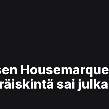
sen Housemarque
äiskintä sai julk