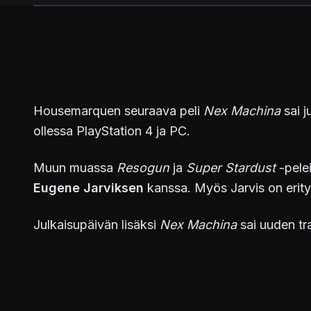
Housemarquen seuraava peli
Nex Machina
sai j
ollessa PlayStation 4 ja PC.
Muun muassa
Resogun
ja
Super Stardust
-pelei
Eugene Jarviksen
kanssa. Myös Jarvis on erityi
Julkaisupäivän lisäksi
Nex Machina
sai uuden tra