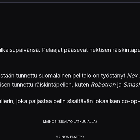
ulkaisupäivänsä. Pelaajat pääsevät hektisen räiskintäp
stään tunnettu suomalainen pelitalo on työstänyt
Nex 
sen tunnettu räiskintäpelien, kuten
Robotron
ja
Smas
ilerin, joka paljastaa pelin sisältävän lokaalisen co-op-p