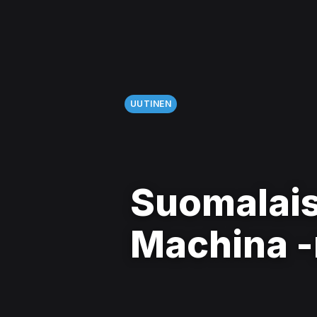
UUTINEN
Suomalai
Machina -r