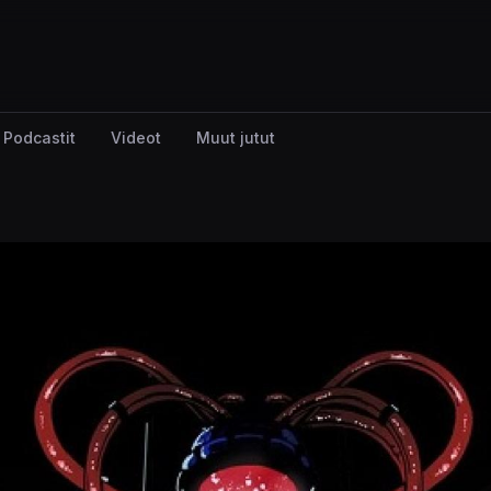
Podcastit
Videot
Muut jutut