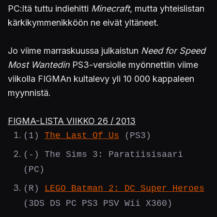
PC:ltä tuttu indiehitti
Minecraft
, mutta yhteislistan
kärkikymmenikköön ne eivät yltäneet.
Jo viime marraskuussa julkaistun
Need for Speed
Most Wantedin
PS3-versiolle myönnettiin viime
viikolla FIGMAn kultalevy yli 10 000 kappaleen
myynnistä.
FIGMA-LISTA VIIKKO 26 / 2013
(1)
The Last Of Us
(PS3)
(-) The Sims 3: Paratiisisaari
(PC)
(R)
LEGO Batman 2: DC Super Heroes
(3DS DS PC PS3 PSV Wii X360)