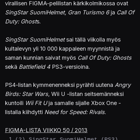
virallisen FIGMA-pelilistan kärkikolmikossa ovat
SingStar SuomiHelmet, Gran Turismo 6
ja
Call Of
Duty: Ghost
s.
SingStar SuomiHelmet
sai tällä viikolla myös
kultalevyn yli 10 000 kappaleen myynnistä ja
saman kunnian saivat myös
Call Of Duty: Ghosts
sekä
Battlefield 4
PS3-versioina.
PS4-listan kymmenenneksi pyrähti uutena
Angry
Birds: Star Wars
, Wii U -listan seitsemänneksi
kuntoili
Wii Fit U
ja samalle sijalle Xbox One -
listalla kiihdytti
Need for Speed: Rivals
.
FIGMA-LISTA VIIKKO 50 / 2013
(2) SingStar SuomiHelmet (PS3)