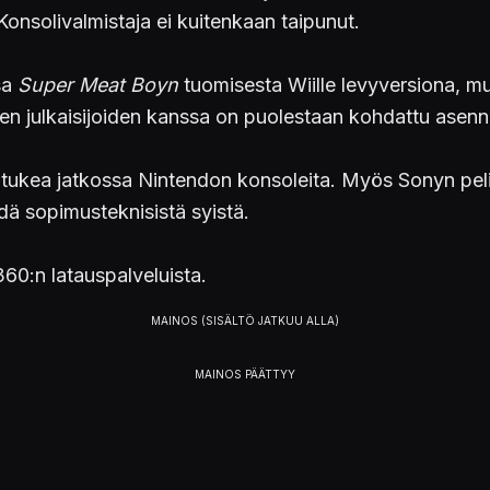
nsolivalmistaja ei kuitenkaan taipunut.
sa
Super Meat Boyn
tuomisesta Wiille levyversiona, mu
en julkaisijoiden kanssa on puolestaan kohdattu asen
tukea jatkossa Nintendon konsoleita. Myös Sonyn peli
dä sopimusteknisistä syistä.
60:n latauspalveluista.