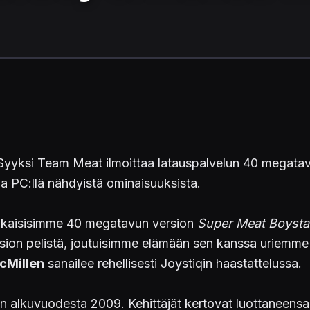
Syyksi Team Meat ilmoittaa latauspalvelun 40 megatavu
ja PC:llä nähdyistä ominaisuuksista.
 julkaisisimme 40 megatavun version
Super Meat Boysta
sion pelistä, joutuisimme elämään sen kanssa uriemme 
Millen
sanailee rehellisesti Joystiqin haastattelussa.
n alkuvuodesta 2009. Kehittäjät kertovat luottaneensa tu