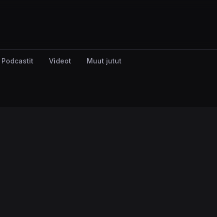
Podcastit
Videot
Muut jutut