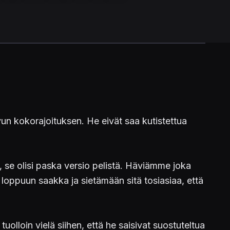
n kokorajoituksen. He eivät saa kutistettua
, se olisi paska versio pelistä. Häviämme joka
loppuun saakka ja sietämään sitä tosiasiaa, että
olloin vielä siihen, että he saisivat suostuteltua