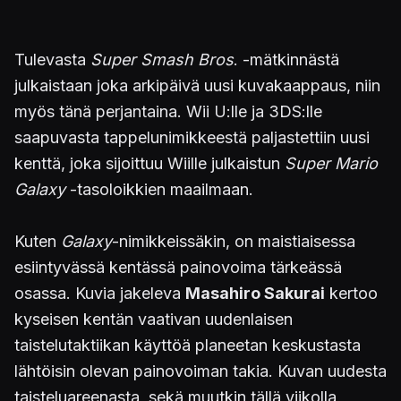
Tulevasta
Super Smash Bros
. -mätkinnästä
julkaistaan joka arkipäivä uusi kuvakaappaus, niin
myös tänä perjantaina. Wii U:lle ja 3DS:lle
saapuvasta tappelunimikkeestä paljastettiin uusi
kenttä, joka sijoittuu Wiille julkaistun
Super Mario
Galaxy
-tasoloikkien maailmaan.
Kuten
Galaxy
-nimikkeissäkin, on maistiaisessa
esiintyvässä kentässä painovoima tärkeässä
osassa. Kuvia jakeleva
Masahiro Sakurai
kertoo
kyseisen kentän vaativan uudenlaisen
taistelutaktiikan käyttöä planeetan keskustasta
lähtöisin olevan painovoiman takia. Kuvan uudesta
taisteluareenasta, sekä muutkin tällä viikolla