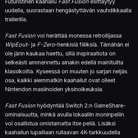
Futuristinen kaahailu
Fast Fusion
esittäytyy
uudella, suorastaan hengästyttävän vauhdikkaalla
trailerilla.
Fast Fusion
voi herättää monessa retroilijassa
WipEout
- ja
F-Zero
-henkisiä fiiliksiä. Tämähän ei
ole järin kaukaa haettu, sillä inspiraatiota on
selkeästi ammennettu ainakin edellä mainituilta
klassikoilta. Kyseessä on muuten jo sarjan neljäs
osa, kaikki aiemmatkin kaahailut ovat olleet
Nintendon masiinoiden yksinoikeuksia.
Fast Fusion
hyödyntää Switch 2:n GameShare-
ominaisuutta, minkä avulla lokaaliin moninpeliin
voi osallistua omistamatta itse peliä. Lisäksi
kaahailun lupaillaan rullaavan 4K-tarkkuudella