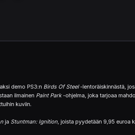
tavaksi demo PS3:n
Birds Of Steel
-lentoräiskinnästä, j
estaan ilmainen
Paint Park
-ohjelma, joka tarjoaa mahdol
tuihin kuviin.
on
ja
Stuntman: Ignition
, joista pyydetään 9,95 euroa k