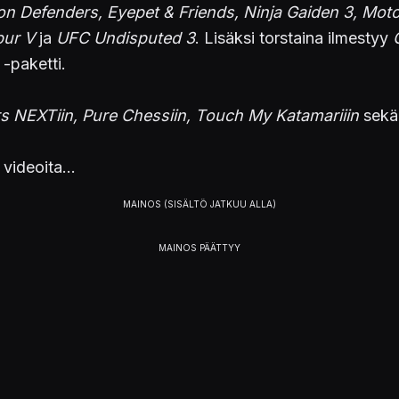
n Defenders, Eyepet & Friends, Ninja Gaiden 3, Mot
bur V
ja
UFC Undisputed 3
. Lisäksi torstaina ilmestyy
-paketti.
s NEXTiin, Pure Chessiin, Touch My Katamariiin
sekä 
 videoita...