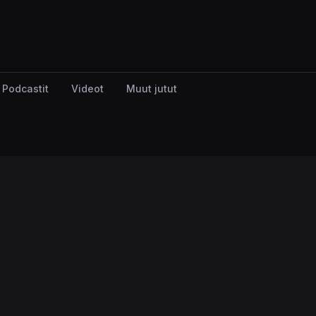
Podcastit
Videot
Muut jutut