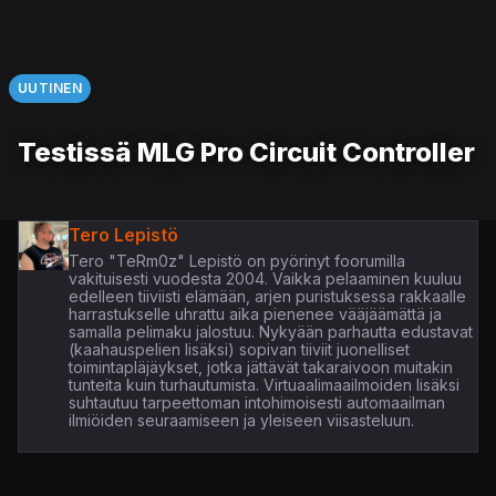
UUTINEN
Testissä MLG Pro Circuit Controller
Tero Lepistö
Tero "TeRm0z" Lepistö on pyörinyt foorumilla
vakituisesti vuodesta 2004. Vaikka pelaaminen kuuluu
edelleen tiiviisti elämään, arjen puristuksessa rakkaalle
harrastukselle uhrattu aika pienenee vääjäämättä ja
samalla pelimaku jalostuu. Nykyään parhautta edustavat
(kaahauspelien lisäksi) sopivan tiiviit juonelliset
toimintapläjäykset, jotka jättävät takaraivoon muitakin
tunteita kuin turhautumista. Virtuaalimaailmoiden lisäksi
suhtautuu tarpeettoman intohimoisesti automaailman
ilmiöiden seuraamiseen ja yleiseen viisasteluun.