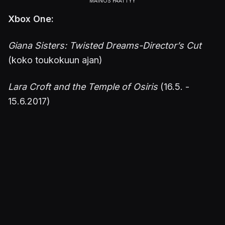
Xbox One:
Giana Sisters: Twisted Dreams-Director’s Cut
(koko toukokuun ajan)
Lara Croft and the Temple of Osiris
(16.5. -
15.6.2017)
Xbox 360:
Star Wars: The Force Unleashed II
(1.5. -
15.5.2017)
LEGO Star Wars: The Complete Saga
(16.5. -
31.5.2017)