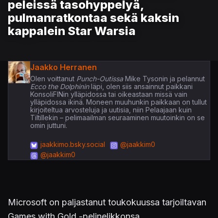
peleissä tasohyppelyä,
pulmanratkontaa sekä kaksin
kappalein Star Warsia
Jaakko Herranen
Olen voittanut
Punch-Outissa
Mike Tysonin ja pelannut
Ecco the Dolphinin
läpi, olen siis ansainnut paikkani
KonsoliFINin ylläpidossa tai oikeastaan missä vain
ylläpidossa ikinä. Moneen muuhunkin paikkaan on tullut
kirjoiteltua arvosteluja ja uutisia, niin Pelaajaan kuin
Tiltillekin – pelimaailman seuraaminen muutoinkin on se
omin juttuni.
jaakkimo.bsky.social
@jaakkim0
@jaakkim0
Microsoft on paljastanut toukokuussa tarjoiltavan
Games with Gold -pelinelikkonsa.