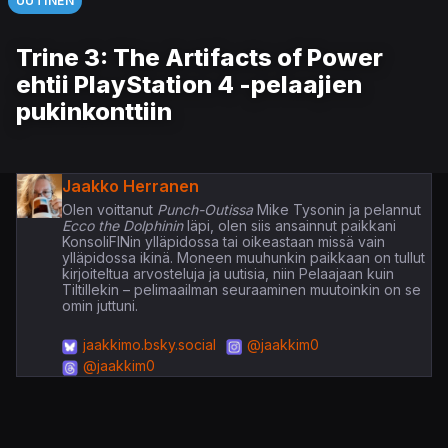
UUTINEN
Trine 3: The Artifacts of Power
ehtii PlayStation 4 -pelaajien
pukinkonttiin
Jaakko Herranen
Olen voittanut
Punch-Outissa
Mike Tysonin ja pelannut
Ecco the Dolphinin
läpi, olen siis ansainnut paikkani
KonsoliFINin ylläpidossa tai oikeastaan missä vain
ylläpidossa ikinä. Moneen muuhunkin paikkaan on tullut
kirjoiteltua arvosteluja ja uutisia, niin Pelaajaan kuin
Tiltillekin – pelimaailman seuraaminen muutoinkin on se
omin juttuni.
jaakkimo.bsky.social
@jaakkim0
@jaakkim0