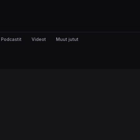
Podcastit
Videot
Muut jutut