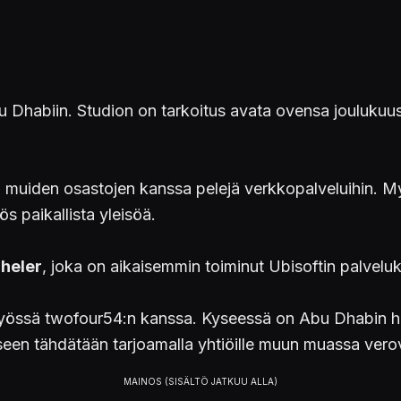
Dhabiin. Studion on tarkoitus avata ovensa joulukuus
in muiden osastojen kanssa pelejä verkkopalveluihin. M
ös paikallista yleisöä.
heler
, joka on aikaisemmin toiminut Ubisoftin palveluk
istyössä twofour54:n kanssa. Kyseessä on Abu Dhabin ha
eseen tähdätään tarjoamalla yhtiöille muun muassa verov