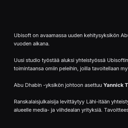
Ubisoft on avaamassa uuden kehitysyksikön Abu 
vuoden aikana.
Uusi studio työstää aluksi yhteistyössä Ubisoft
toimintaansa omiin peleihin, joilla tavoitellaan my
Abu Dhabin -yksikön johtoon asettuu
Yannick T
Ranskalaisjulkaisija levittäytyy Lähi-itään yhte
alueelle media- ja viihdealan yrityksiä. Tavoitte