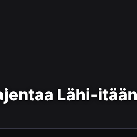
ajentaa Lähi-itää