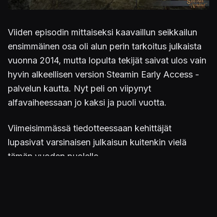
Viiden episodin mittaiseksi kaavaillun seikkailun
ensimmäinen osa oli alun perin tarkoitus julkaista
vuonna 2014, mutta lopulta tekijät saivat ulos vain
hyvin alkeellisen version Steamin Early Access -
palvelun kautta. Nyt peli on viipynyt
alfavaiheessaan jo kaksi ja puoli vuotta.
Viimeisimmässä tiedotteessaan kehittäjät
lupasivat varsinaisen julkaisun kuitenkin vielä
tämän vuoden puolelle.
Shroud of the Avataria
on mahdollisuus pelata
joko yksinpelinä tai MMO-muodossa useiden
muiden seikkailijoiden kanssa. Myyntivalteiksi