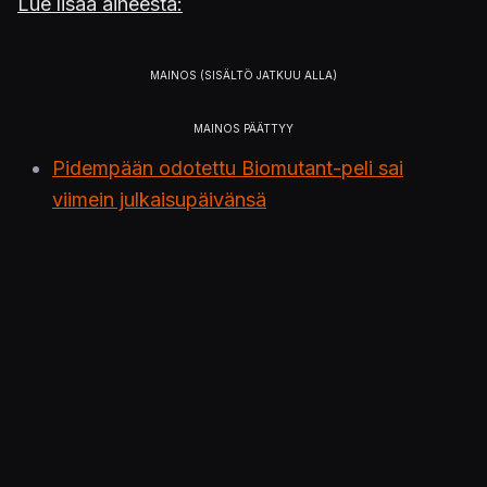
Lue lisää aiheesta:
Pidempään odotettu Biomutant-peli sai
viimein julkaisupäivänsä
Muhkea Biomutant-pelikuvatraileri julki – yli
yhdeksän minuuttia kuvaa ja ääntä
Julkaistu 15.5.2021 19.52
PELIT
Biomutant