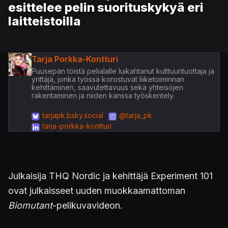
esittelee pelin suorituskykyä eri
laitteistoilla
Tarja Porkka-Kontturi
Puusepän töistä pelialalle luikahtanut kulttuurituottaja ja
yrittäjä, jonka työssä korostuvat liiketoiminnan
kehittäminen, saavutettavuus sekä yhteisöjen
rakentaminen ja niiden kanssa työskentely.
tarjapk.bsky.social
@tarja_pk
tarja-porkka-kontturi
Julkaisija THQ Nordic ja kehittäjä Experiment 101
ovat julkaisseet uuden muokkaamattoman
Biomutant
-pelikuvavideon.