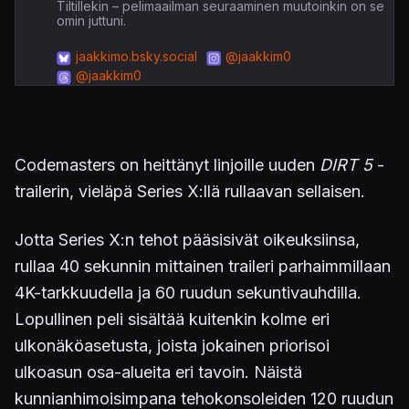
Tiltillekin – pelimaailman seuraaminen muutoinkin on se
omin juttuni.
jaakkimo.bsky.social
@jaakkim0
@jaakkim0
Codemasters on heittänyt linjoille uuden
DIRT 5
-
trailerin, vieläpä Series X:llä rullaavan sellaisen.
Jotta Series X:n tehot pääsisivät oikeuksiinsa,
rullaa 40 sekunnin mittainen traileri parhaimmillaan
4K-tarkkuudella ja 60 ruudun sekuntivauhdilla.
Lopullinen peli sisältää kuitenkin kolme eri
ulkonäköasetusta, joista jokainen priorisoi
ulkoasun osa-alueita eri tavoin. Näistä
kunnianhimoisimpana tehokonsoleiden 120 ruudun