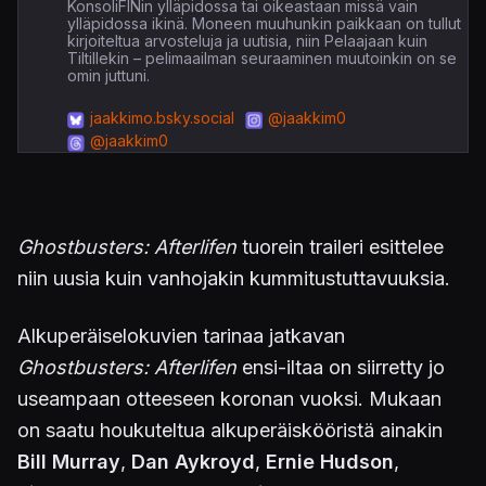
KonsoliFINin ylläpidossa tai oikeastaan missä vain
ylläpidossa ikinä. Moneen muuhunkin paikkaan on tullut
kirjoiteltua arvosteluja ja uutisia, niin Pelaajaan kuin
Tiltillekin – pelimaailman seuraaminen muutoinkin on se
omin juttuni.
jaakkimo.bsky.social
@jaakkim0
@jaakkim0
Ghostbusters: Afterlifen
tuorein traileri esittelee
niin uusia kuin vanhojakin kummitustuttavuuksia.
Alkuperäiselokuvien tarinaa jatkavan
Ghostbusters: Afterlifen
ensi-iltaa on siirretty jo
useampaan otteeseen koronan vuoksi. Mukaan
on saatu houkuteltua alkuperäiskööristä ainakin
Bill Murray
,
Dan Aykroyd
,
Ernie Hudson
,