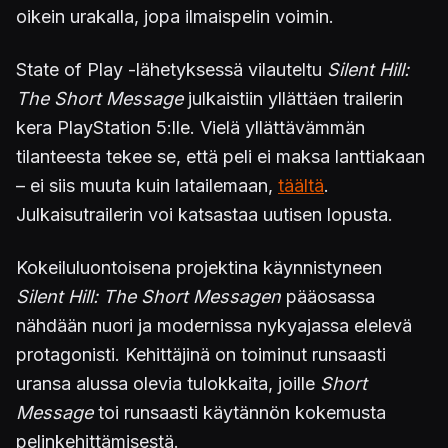
oikein urakalla, jopa ilmaispelin voimin.
State of Play -lähetyksessä vilauteltu
Silent Hill:
The Short Message
julkaistiin yllättäen trailerin
kera PlayStation 5:lle. Vielä yllättävämmän
tilanteesta tekee se, että peli ei maksa lanttiakaan
– ei siis muuta kuin latailemaan,
täältä
.
Julkaisutrailerin voi katsastaa uutisen lopusta.
Kokeiluluontoisena projektina käynnistyneen
Silent Hill: The Short Messagen
pääosassa
nähdään nuori ja modernissa nykyajassa elelevä
protagonisti. Kehittäjinä on toiminut runsaasti
uransa alussa olevia tulokkaita, joille
Short
Message
toi runsaasti käytännön kokemusta
pelinkehittämisestä.