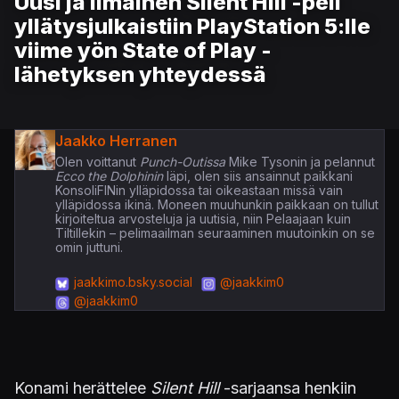
Uusi ja ilmainen Silent Hill -peli
yllätysjulkaistiin PlayStation 5:lle
viime yön State of Play -
lähetyksen yhteydessä
Jaakko Herranen
Olen voittanut
Punch-Outissa
Mike Tysonin ja pelannut
Ecco the Dolphinin
läpi, olen siis ansainnut paikkani
KonsoliFINin ylläpidossa tai oikeastaan missä vain
ylläpidossa ikinä. Moneen muuhunkin paikkaan on tullut
kirjoiteltua arvosteluja ja uutisia, niin Pelaajaan kuin
Tiltillekin – pelimaailman seuraaminen muutoinkin on se
omin juttuni.
jaakkimo.bsky.social
@jaakkim0
@jaakkim0
Konami herättelee
Silent Hill
-sarjaansa henkiin