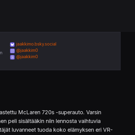
jaakkimo.bsky.social
@jaakkim0
in
@jaakkim0
jastettu McLaren 720s -superauto. Varsin
n peli sisältääkin niin lennosta vaihtuvia
hittäjät luvanneet tuoda koko elämyksen eri VR-