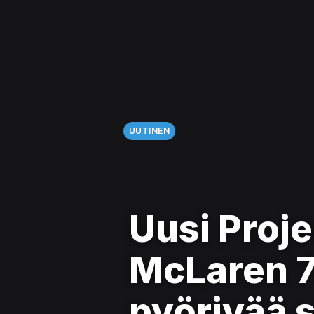
UUTINEN
Uusi Proje
McLaren 7
pyörivää 