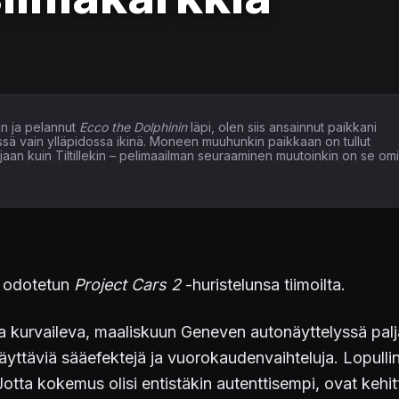
n ja pelannut
Ecco the Dolphinin
läpi, olen siis ansainnut paikkani
issä vain ylläpidossa ikinä. Moneen muuhunkin paikkaan on tullut
elaajaan kuin Tiltillekin – pelimaailman seuraaminen muutoinkin on se om
in odotetun
Project Cars 2
-huristelunsa tiimoilta.
la kurvaileva, maaliskuun Geneven autonäyttelyssä pal
yttäviä sääefektejä ja vuorokaudenvaihteluja. Lopulline
. Jotta kokemus olisi entistäkin autenttisempi, ovat ke