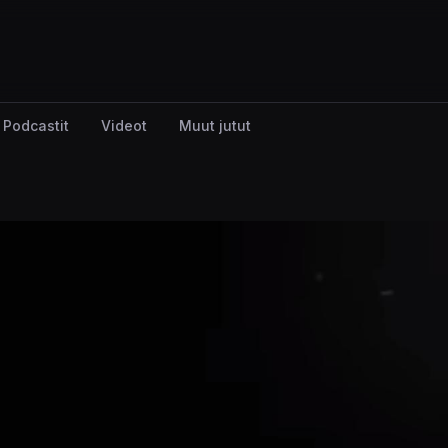
Podcastit
Videot
Muut jutut