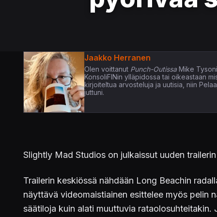
Jaakko Herranen
Olen voittanut
Punch-Outissa
Mike Tysoni
KonsoliFINin ylläpidossa tai oikeastaan m
kirjoiteltua arvosteluja ja uutisia, niin P
juttuni.
Slightly Mad Studios on julkaissut uuden trailer
Trailerin keskiössä nähdään Long Beachin radal
näyttävä videomaistiainen esittelee myös pelin nä
säätiloja kuin alati muuttuvia rataolosuhteitakin