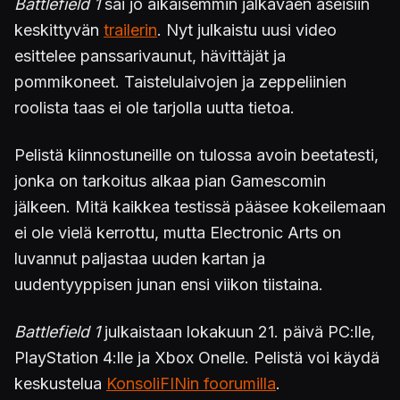
Battlefield 1
sai jo aikaisemmin jalkaväen aseisiin
keskittyvän
trailerin
. Nyt julkaistu uusi video
esittelee panssarivaunut, hävittäjät ja
pommikoneet. Taistelulaivojen ja zeppeliinien
roolista taas ei ole tarjolla uutta tietoa.
Pelistä kiinnostuneille on tulossa avoin beetatesti,
jonka on tarkoitus alkaa pian Gamescomin
jälkeen. Mitä kaikkea testissä pääsee kokeilemaan
ei ole vielä kerrottu, mutta Electronic Arts on
luvannut paljastaa uuden kartan ja
uudentyyppisen junan ensi viikon tiistaina.
Battlefield 1
julkaistaan lokakuun 21. päivä PC:lle,
PlayStation 4:lle ja Xbox Onelle. Pelistä voi käydä
keskustelua
KonsoliFINin foorumilla
.