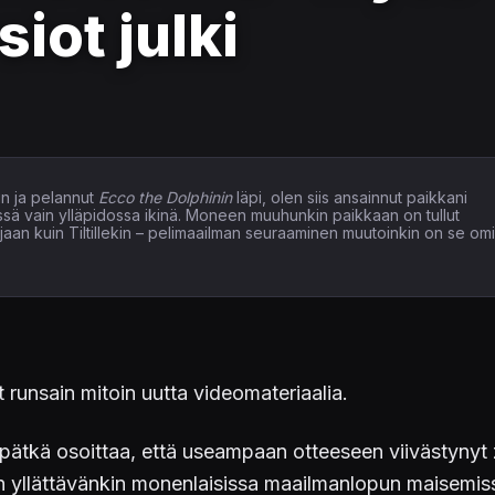
iot julki
n ja pelannut
Ecco the Dolphinin
läpi, olen siis ansainnut paikkani
issä vain ylläpidossa ikinä. Moneen muuhunkin paikkaan on tullut
elaajaan kuin Tiltillekin – pelimaailman seuraaminen muutoinkin on se om
 runsain mitoin uutta videomateriaalia.
pätkä osoittaa, että useampaan otteeseen viivästynyt 
 yllättävänkin monenlaisissa maailmanlopun maisemissa