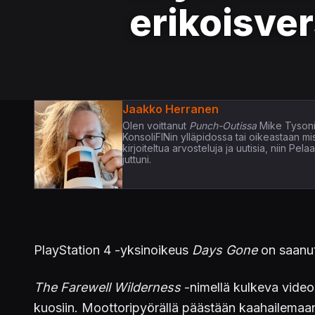
erikoisvers
Jaakko Herranen
Olen voittanut
Punch-Outissa
Mike Tysoni
KonsoliFINin ylläpidossa tai oikeastaan m
kirjoiteltua arvosteluja ja uutisia, niin P
juttuni.
PlayStation 4 -yksinoikeus
Days Gone
on saanut
The Farewell Wilderness
-nimellä kulkeva video
kuosiin. Moottoripyörällä päästään kaahailemaan