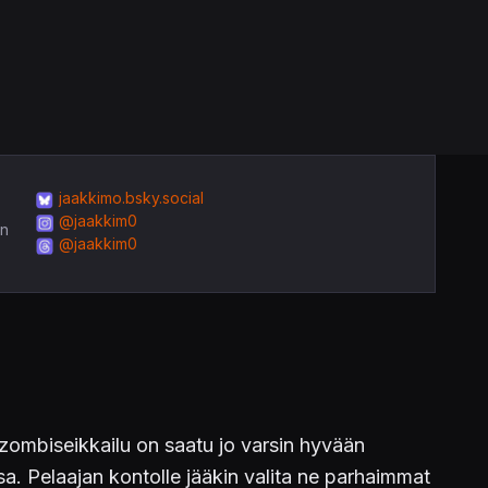
jaakkimo.bsky.social
@jaakkim0
in
@jaakkim0
zombiseikkailu on saatu jo varsin hyvään
. Pelaajan kontolle jääkin valita ne parhaimmat