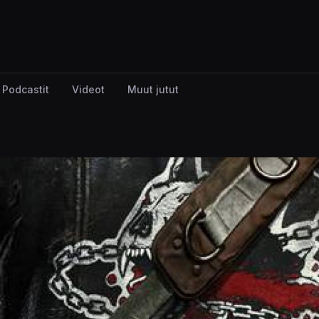
Podcastit
Videot
Muut jutut