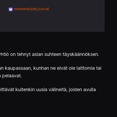
mmewna.bsky.social
 yhtiö on tehnyt asian suhteen täyskäännöksen.
un kaupassaan, kunhan ne eivät ole laittomia tai
a pelaavat.
ävät kuitenkin uusia välineitä, joiden avulla