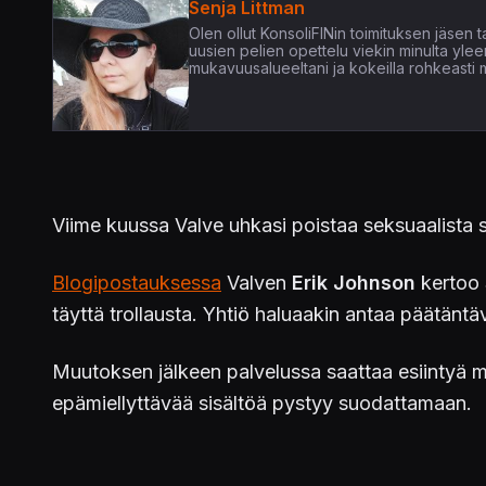
Senja Littman
Olen ollut KonsoliFINin toimituksen jäsen 
uusien pelien opettelu viekin minulta yle
mukavuusalueeltani ja kokeilla rohkeasti m
Viime kuussa Valve uhkasi poistaa seksuaalista s
Blogipostauksessa
Valven
Erik Johnson
kertoo 
täyttä trollausta. Yhtiö haluaakin antaa päätäntäv
Muutoksen jälkeen palvelussa saattaa esiintyä mo
epämiellyttävää sisältöä pystyy suodattamaan.