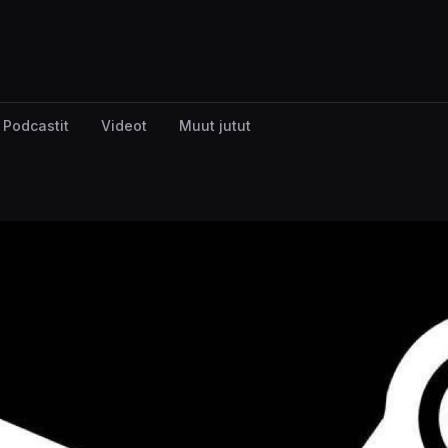
Podcastit
Videot
Muut jutut