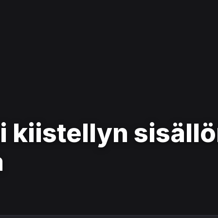
i kiistellyn sisäll
a