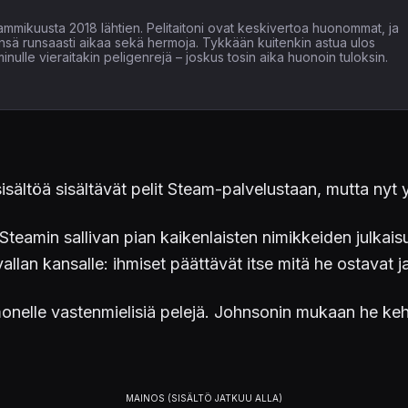
tammikuusta 2018 lähtien. Pelitaitoni ovat keskivertoa huonommat, ja
ensä runsaasti aikaa sekä hermoja. Tykkään kuitenkin astua ulos
inulle vieraitakin peligenrejä – joskus tosin aika huonoin tuloksin.
isältöä sisältävät pelit Steam-palvelustaan, mutta nyt
Steamin sallivan pian kaikenlaisten nimikkeiden julkais
allan kansalle: ihmiset päättävät itse mitä he ostavat j
nelle vastenmielisiä pelejä. Johnsonin mukaan he kehitt