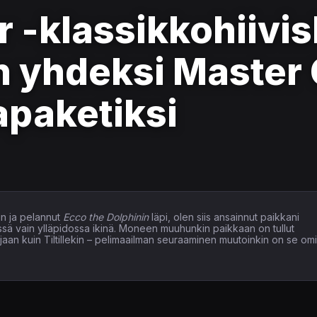
 -klassikkohiivis
n yhdeksi Master 
paketiksi
n ja pelannut
Ecco the Dolphinin
läpi, olen siis ansainnut paikkani
issä vain ylläpidossa ikinä. Moneen muuhunkin paikkaan on tullut
elaajaan kuin Tiltillekin – pelimaailman seuraaminen muutoinkin on se om