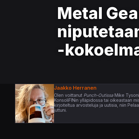
Metal Gear
niputetaa
-kokoelma
Jaakko Herranen
Olen voittanut
Punch-Outissa
Mike Tysoni
KonsoliFINin ylläpidossa tai oikeastaan m
kirjoiteltua arvosteluja ja uutisia, niin P
juttuni.