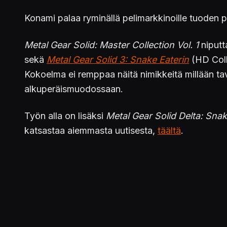
Konami palaa ryminällä pelimarkkinoille tuoden p
Metal Gear Solid: Master Collection Vol. 1
niputt
sekä
Metal Gear Solid 3: Snake Eaterin
(HD Coll
Kokoelma ei remppaa näitä nimikkeitä millään tava
alkuperäismuodossaan.
Työn alla on lisäksi
Metal Gear Solid Delta: Snak
katsastaa aiemmasta uutisesta,
täältä
.
Metal Gear Solid: Master Collection Vol. 1:n
julk
PC ja Xbox Series S|X saa myös pelistä omat ve