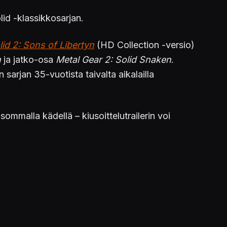
id -klassikkosarjan.
id 2: Sons of Libertyn
(HD Collection -versio)
n
ja jatko-osa
Metal Gear 2: Solid Snaken
.
sarjan 35-vuotista taivalta aikalailla
isommalla kädellä – kiusoittelutrailerin voi
nittu ainoastaan PlayStation 5, mutta eivätköhän