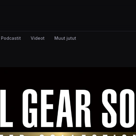
Podcastit
Videot
Muut jutut