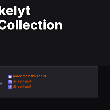
kelyt
Collection
jaakkimo.bsky.social
@jaakkim0
in
@jaakkim0