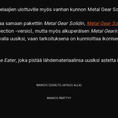
elaajien ulottuville myös vanhan kunnon Metal Gear Sol
aa samaan pakettiin
Metal Gear Solidin
,
Metal Gear Sol
ection -versio), mutta myös alkuperäisen
Metal Geari
lla uusiksi, vaan tarkoituksena on kunnioittaa ikonisen 
e Eater
, joka pistää lähdemateriaalinsa uusiksi astetta 
aisuaika ei ole tiedossa. Alustoista on toistaiseksi mai
rsionsa.