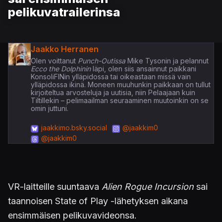
pelikuvatrailerinsa
Jaakko Herranen
Olen voittanut
Punch-Outissa
Mike Tysonin ja pelannut
Ecco the Dolphinin
läpi, olen siis ansainnut paikkani
KonsoliFINin ylläpidossa tai oikeastaan missä vain
ylläpidossa ikinä. Moneen muuhunkin paikkaan on tullut
kirjoiteltua arvosteluja ja uutisia, niin Pelaajaan kuin
Tiltillekin – pelimaailman seuraaminen muutoinkin on se
omin juttuni.
jaakkimo.bsky.social
@jaakkim0
@jaakkim0
VR-laitteille suuntaava
Alien Rogue Incursion
sai
taannoisen State of Play -lähetyksen aikana
ensimmäisen pelikuvavideonsa.