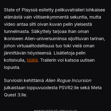
State of Playssä esitetty pelikuvatraileri lohkaisee
elämästä vain viitisenkymmentä sekuntia, mutta
video antaa silti oivan kuvan pelin yleisestä
tunnelmasta. Säikyttely tarjoaa ihan oman
ikoniseen Alien-universumiinsa sijoittuvan tarinan,
johon virtuaalitodellisuus tuo toki vielä oman
jännittävän höysteensä. Lisätietoja pelin
kotisivulla,
täällä
. Trailerin voi katsoa uutisen
lopusta.
Surviosin kehittämä
Alien Rogue Incursion
julkaistaan loppuvuodesta PSVR2:lle sekä Meta
Quest 3:lle.