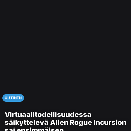
UUTINEN
Virtuaalitodellisuudessa
säikyttelevä Alien Rogue Incursion
sai ensimmäisen