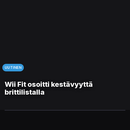
UUTINEN
Wii Fit osoitti kestävyyttä
brittilistalla