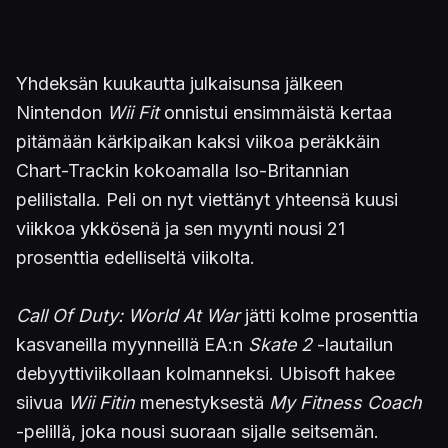
Yhdeksän kuukautta julkaisunsa jälkeen
Nintendon
Wii Fit
onnistui ensimmäistä kertaa
pitämään kärkipaikan kaksi viikoa peräkkäin
Chart-Trackin kokoamalla Iso-Britannian
pelilistalla. Peli on nyt viettänyt yhteensä kuusi
viikkoa ykkösenä ja sen myynti nousi 21
prosenttia edelliseltä viikolta.
Call Of Duty: World At War
jätti kolme prosenttia
kasvaneilla myynneillä EA:n
Skate 2
-lautailun
debyyttiviikollaan kolmanneksi. Ubisoft hakee
siivua
Wii Fitin
menestyksestä
My Fitness Coach
-pelillä, joka nousi suoraan sijalle seitsemän.