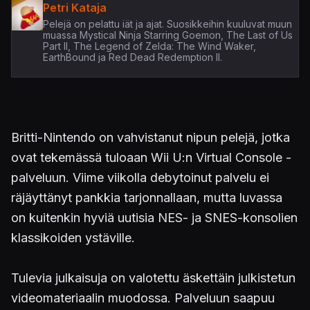
Petri Kataja
Pelejä on pelattu iät ja ajat. Suosikkeihin kuuluvat muun
muassa Mystical Ninja Starring Goemon, The Last of Us
Part II, The Legend of Zelda: The Wind Waker,
EarthBound ja Red Dead Redemption II.
Britti-Nintendo on vahvistanut nipun pelejä, jotka
ovat tekemässä tuloaan Wii U:n Virtual Console -
palveluun. Viime viikolla debytoinut palvelu ei
räjäyttänyt pankkia tarjonnallaan, mutta luvassa
on kuitenkin hyviä uutisia NES- ja SNES-konsolien
klassikoiden ystäville.
Tulevia julkaisuja on valotettu äskettäin julkistetun
videomateriaalin muodossa. Palveluun saapuu