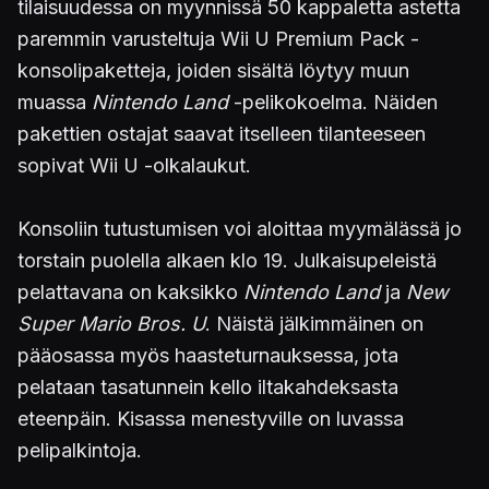
tilaisuudessa on myynnissä 50 kappaletta astetta
paremmin varusteltuja Wii U Premium Pack -
konsolipaketteja, joiden sisältä löytyy muun
muassa
Nintendo Land
-pelikokoelma. Näiden
pakettien ostajat saavat itselleen tilanteeseen
sopivat Wii U -olkalaukut.
Konsoliin tutustumisen voi aloittaa myymälässä jo
torstain puolella alkaen klo 19. Julkaisupeleistä
pelattavana on kaksikko
Nintendo Land
ja
New
Super Mario Bros. U
. Näistä jälkimmäinen on
pääosassa myös haasteturnauksessa, jota
pelataan tasatunnein kello iltakahdeksasta
eteenpäin. Kisassa menestyville on luvassa
pelipalkintoja.