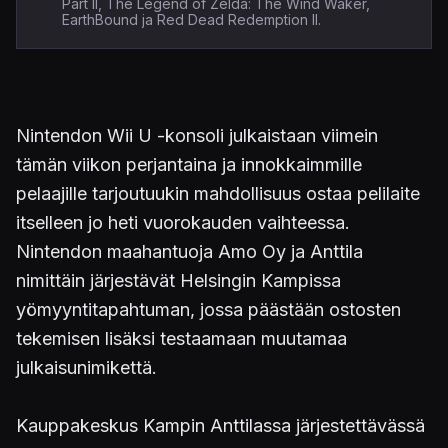
Part II, The Legend of Zelda: The Wind Waker,
EarthBound ja Red Dead Redemption II.
Nintendon Wii U -konsoli julkaistaan viimein
tämän viikon perjantaina ja innokkaimmille
pelaajille tarjoutuukin mahdollisuus ostaa pelilaite
itselleen jo heti vuorokauden vaihteessa.
Nintendon maahantuoja Amo Oy ja Anttila
nimittäin järjestävät Helsingin Kampissa
yömyyntitapahtuman, jossa päästään ostosten
tekemisen lisäksi testaamaan muutamaa
julkaisunimikettä.
Kauppakeskus Kampin Anttilassa järjestettävässä