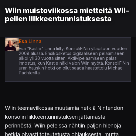
Wiin muistoviikossa mietteitä Wii-
pelien liikkeentunnistuksesta
Esa Linna
Esa "Kastle" Linna liittyi KonsoliFINin ylläpitoon vuoden
2008 alussa. Ensikosketus digitaaliseen pelaamiseen
alkoi yli 30 vuotta sitten. Aktiivipelaamiseen palasi
innostus, kun Kastle näki valon Wiin myötä. KonsoliFINin
uran hauskin hetki on ollut saada haastattelu Michael
Pachterilta.
Wiin teemaviikossa muutamia hetkiä Nintendon
konsolin liikkeentunnistuksen jättämästä
perinnöstä. Wiin peleissä nähtiin paljon hienoja
hetkiä oivasti toteutetusta ohjauksesta, mutta