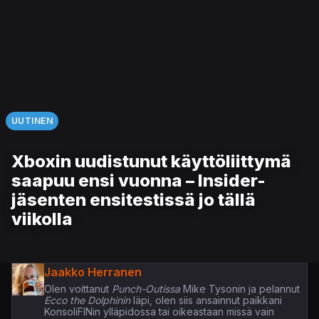
UUTINEN
Xboxin uudistunut käyttöliittymä
saapuu ensi vuonna – Insider-
jäsenten ensitestissä jo tällä
viikolla
Jaakko Herranen
Olen voittanut
Punch-Outissa
Mike Tysonin ja pelannut
Ecco the Dolphinin
läpi, olen siis ansainnut paikkani
KonsoliFINin ylläpidossa tai oikeastaan missä vain