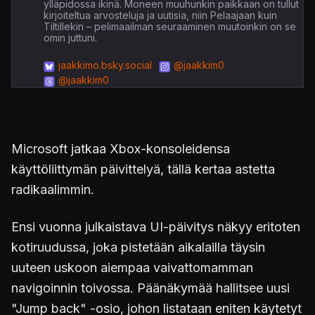
ylläpidossa ikinä. Moneen muuhunkin paikkaan on tullut
kirjoiteltua arvosteluja ja uutisia, niin Pelaajaan kuin
Tiltillekin – pelimaailman seuraaminen muutoinkin on se
omin juttuni.
jaakkimo.bsky.social
@jaakkim0
@jaakkim0
Microsoft jatkaa Xbox-konsoleidensa
käyttöliittymän päivittelyä, tällä kertaa astetta
radikaalimmin.
Ensi vuonna julkaistava UI-päivitys näkyy eritoten
kotiruudussa, joka pistetään aikalailla täysin
uuteen uskoon aiempaa vaivattomamman
navigoinnin toivossa. Päänäkymää hallitsee uusi
"Jump back" -osio, johon listataan eniten käytetyt