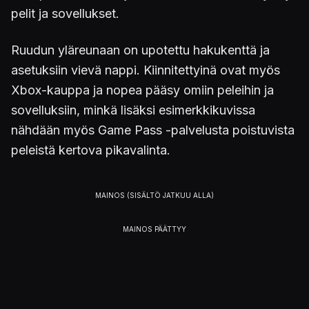
pelit ja sovellukset.
Ruudun yläreunaan on upotettu hakukenttä ja
asetuksiin vievä nappi. Kiinnitettyinä ovat myös
Xbox-kauppa ja nopea pääsy omiin peleihin ja
sovelluksiin, minkä lisäksi esimerkkikuvissa
nähdään myös Game Pass -palvelusta poistuvista
peleistä kertova pikavalinta.
Uusi käyttöliittymä saapuu Insider-käyttäjien
ulottuville jo tällä viikolla, mutta lopullisen
jakelunsa se saa ensi vuoden aikana.