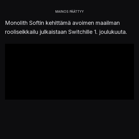
Monolith Softin kehittämä avoimen maailman
rooliseikkailu julkaistaan Switchille 1. joulukuuta.
Julkaistu 27.11.2017 19.15