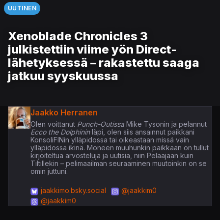
UUTINEN
Xenoblade Chronicles 3
julkistettiin viime yön Direct-
lähetyksessä – rakastettu saaga
jatkuu syyskuussa
Jaakko Herranen
Olen voittanut
Punch-Outissa
Mike Tysonin ja pelannut
Ecco the Dolphinin
läpi, olen siis ansainnut paikkani
KonsoliFINin ylläpidossa tai oikeastaan missä vain
ylläpidossa ikinä. Moneen muuhunkin paikkaan on tullut
kirjoiteltua arvosteluja ja uutisia, niin Pelaajaan kuin
Tiltillekin – pelimaailman seuraaminen muutoinkin on se
omin juttuni.
jaakkimo.bsky.social
@jaakkim0
@jaakkim0