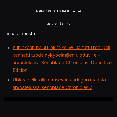
Lisää aiheesta:
Kuninkaan paluu, eli miksi Wiiltä tuttu roolipeli
kannatti tuoda nykypelaajien ulottuville –
arvostelussa Xenoblade Chronicles: Definitive
Edition
Uhkea seikkailu nousevan auringon maasta –
arvostelussa Xenoblade Chronicles 2