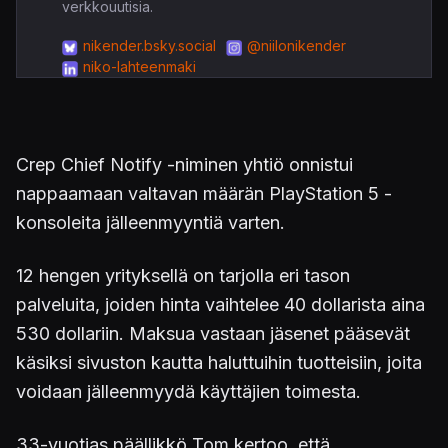
verkkouutisia.
nikender.bsky.social
@niilonikender
niko-lahteenmaki
Crep Chief Notify -niminen yhtiö onnistui
nappaamaan valtavan määrän PlayStation 5 -
konsoleita jälleenmyyntiä varten.
12 hengen yrityksellä on tarjolla eri tason
palveluita, joiden hinta vaihtelee 40 dollarista aina
530 dollariin. Maksua vastaan jäsenet pääsevät
käsiksi sivuston kautta haluttuihin tuotteisiin, joita
voidaan jälleenmyydä käyttäjien toimesta.
33-vuotias päällikkö Tom kertoo, että