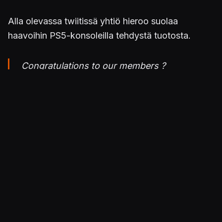
Alla olevassa twiitissä yhtiö hieroo suolaa
haavoihin PS5-konsoleilla tehdystä tuotosta.
Congratulations to our members ?⁠
In less than 24 hours of the release of the
PS5 and our members have secured over
2,500 consoles this morning.⁠
⁠Stop missing out, reselling isn't going away
so jump in fast and maximise your profits.⁠
pic.twitter.com/WUTBFWNHfE
— CrepChiefNotify (@CrepChiefNotify)
November 20, 2020