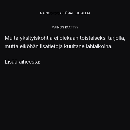
Muita yksityiskohtia ei olekaan toistaiseksi tarjolla,
mutta eiköhän lisätietoja kuultane lähiaikoina.
Lisää aiheesta:
25 vuoden takainen klassikkoseikkailu
Flashback saapuu Switchille tyylikkäänä
juhlapainoksen
Julkaistu 4.5.2021 23.37