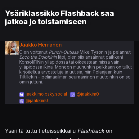
Ysäriklassikko Flashback saa
jatkoa jo toistamiseen
Jaakko Herranen
Olen voittanut
Punch-Outissa
Mike Tysonin ja pelannut
Ecco the Dolphinin
läpi, olen siis ansainnut paikkani
KonsoliFINin ylläpidossa tai oikeastaan missä vain
ylläpidossa ikinä. Moneen muuhunkin paikkaan on tullut
kirjoiteltua arvosteluja ja uutisia, niin Pelaajaan kuin
Tiltillekin – pelimaailman seuraaminen muutoinkin on se
omin juttuni.
jaakkimo.bsky.social
@jaakkim0
@jaakkim0
Ysäriltä tuttu tieteisseikkailu
Flashback
on