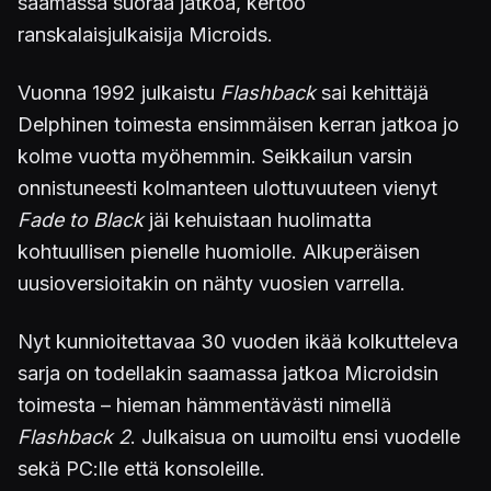
saamassa suoraa jatkoa, kertoo
ranskalaisjulkaisija Microids.
Vuonna 1992 julkaistu
Flashback
sai kehittäjä
Delphinen toimesta ensimmäisen kerran jatkoa jo
kolme vuotta myöhemmin. Seikkailun varsin
onnistuneesti kolmanteen ulottuvuuteen vienyt
Fade to Black
jäi kehuistaan huolimatta
kohtuullisen pienelle huomiolle. Alkuperäisen
uusioversioitakin on nähty vuosien varrella.
Nyt kunnioitettavaa 30 vuoden ikää kolkutteleva
sarja on todellakin saamassa jatkoa Microidsin
toimesta – hieman hämmentävästi nimellä
Flashback 2
. Julkaisua on uumoiltu ensi vuodelle
sekä PC:lle että konsoleille.