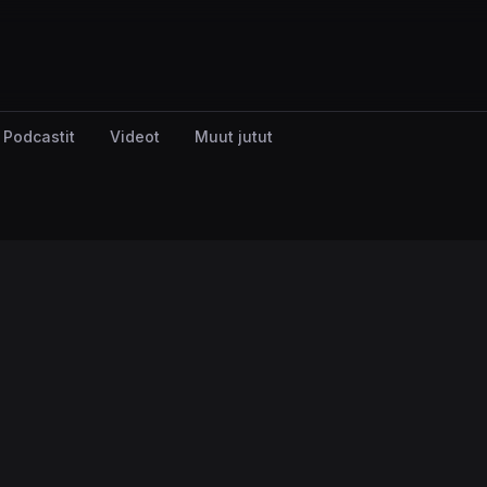
Podcastit
Videot
Muut jutut