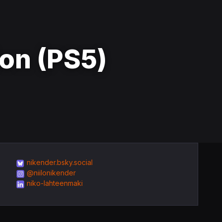
ion (PS5)
nikender.bsky.social
@niilonikender
niko-lahteenmaki