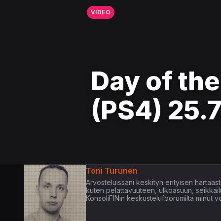
VIDEO
Day of th
(PS4) 25.7
Toni Turunen
Arvosteluissani keskityn erityisen hartaasti 
kuten pelattavuuteen, ulkoasuun, seikkail
KonsoliFINin keskustelufoorumilta minut voi