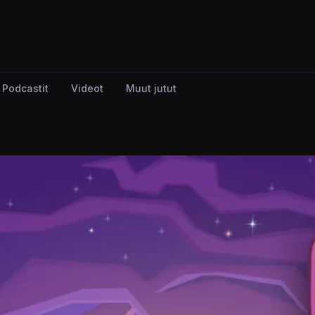
Podcastit
Videot
Muut jutut