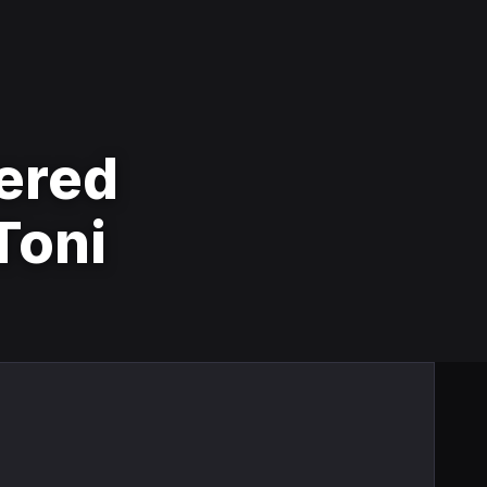
ered
Toni