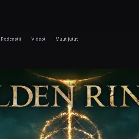
Podcastit
Videot
Muut jutut