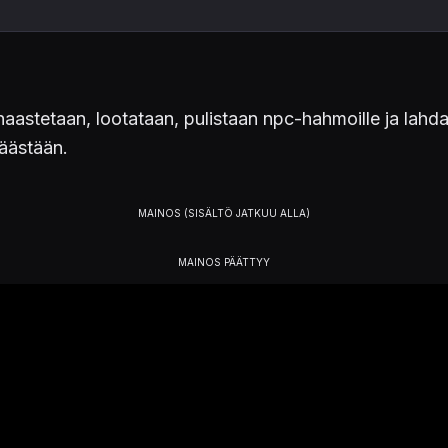
aastetaan, lootataan, pulistaan npc-hahmoille ja lahdata
äästään.