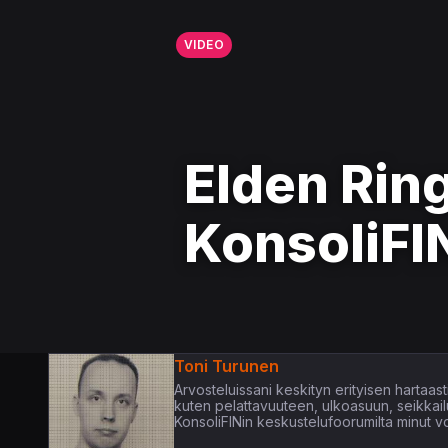
VIDEO
Elden Ring
KonsoliFIN
Toni Turunen
Arvosteluissani keskityn erityisen hartaasti 
kuten pelattavuuteen, ulkoasuun, seikkail
KonsoliFINin keskustelufoorumilta minut voi