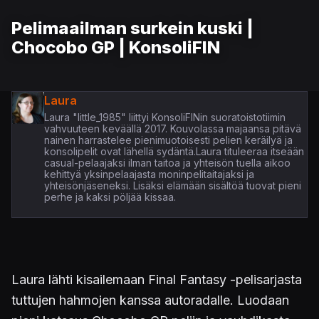
Pelimaailman surkein kuski |
Chocobo GP | KonsoliFIN
Laura
Laura "little_1985" liittyi KonsoliFINin suoratoistotiimin
vahvuuteen keväällä 2017. Kouvolassa majaansa pitävä
nainen harrastelee pienimuotoisesti pelien keräilyä ja
konsolipelit ovat lähellä sydäntä.Laura tituleeraa itseään
casual-pelaajaksi ilman taitoa ja yhteisön tuella aikoo
kehittyä yksinpelaajasta moninpelitaitajaksi ja
yhteisönjäseneksi. Lisäksi elämään sisältöä tuovat pieni
perhe ja kaksi pöljää kissaa.
Laura lähti kisailemaan Final Fantasy -pelisarjasta
tuttujen hahmojen kanssa autoradalle. Luodaan