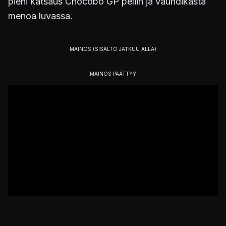
pieni katsaus Chocobo GP peliin ja vauhdikasta
menoa luvassa.
Julkaistu 19.3.2022 09.24