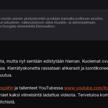
moniin pieniin yksityiskohtiin ja lukijan kannalta polttaviin asioihin,
un pituuteen, vaikeustasoon sekä musiikki- ja äänimaailmaan.
 bongata nimimerkillä Eliminaattori.
ista, mutta nyt sentään edistytään hieman. Kuolemat ovat
ia. Kierrätyskonetta rassataan ahkerasti ja luontikonee
ruutua.
solifin
ja tallenteet YouTubessa
www.youtube.com/Ko
a näet kaksi viimeisintä ladattua videota. Tervetuloa 
tchistä.