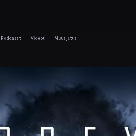
Podcastit
Videot
Muut jutut