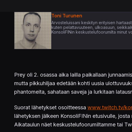
Toni Turunen
Arvosteluissani keskityn erityisen hartaasti 
kuten pelattavuuteen, ulkoasuun, seikkail
KonsoliFINin keskustelufoorumilta minut voi
Prey oli 2. osassa aika lailla paikallaan junnaam
mutta pikkuhiljaa edetään kohti uusia ulottuvuuks
phantomeita, sahataan saveja ja lurkitaan lataus
Suorat lähetykset osoitteessa
www.twitch.tv/kon
lähetyksen jälkeen KonsoliFINin etusivulle, jost
Aikataulun näet keskustelufoorumiltamme tai Twi