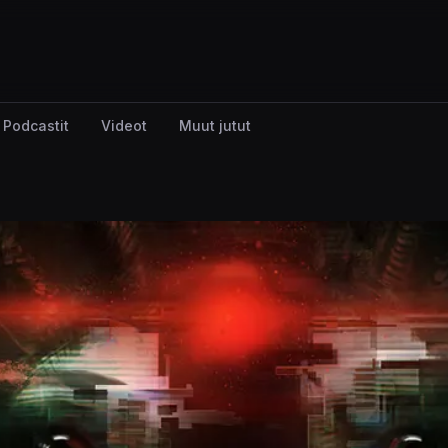
Podcastit
Videot
Muut jutut