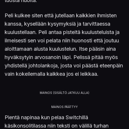
tuosta huolta.
Peli kulkee siten että jutellaan kaikkien ihmisten
kanssa, kysellään kysymyksiä ja tarvittaessa
kuulustellaan. Peli antaa pisteitä kuulusteluista ja
ilmeisesti sen voi pelata niin huonosti että joutuu
aloittamaan alusta kuulustelun. Itse pääsin aina
hyväksytyin arvosanoin läpi. Pelissä pitää myös
yhdistellä johtolankoja, josta voi päästä eteenpäin
vain kokeilemalla kaikkea jos ei leikkaa.
Pientä napinaa kun pelaa Switchillä
käsikonsolitilassa niin teksti on välillä turhan