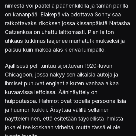
nimestä voi päätellä päähenkilöllä ja tämän parilla
on kananpää. Eläkepäiviä odottava Sonny saa
ratkottavaksi rikoksen jossa kissanpäistä Natasha
Catzenkoa on uhattu laittomasti. Pian laiton
uhkaus tutkimus laajenee murhatutkimukseksi ja
paisuu kuin mäkeä alas kierivä lumipallo.
Ajallisesti peli tuntuu sijoittuvan 1920-luvun
Chicagoon, jossa näkyy sen aikaisia autoja ja
ihmiset puhuvat englantia kuten vanhaa aikaa
kuvaavissa leffoissa. Ääninäyttely on
huipputasoa. Hahmot ovat todella persoonallisia
ja huumori kukkii. Ärsyttää välillä sellainen
näytteleminen, että esitetään täydellistä ihmistä
joka ei tee koskaan virheitä, mutta tässä ei ole