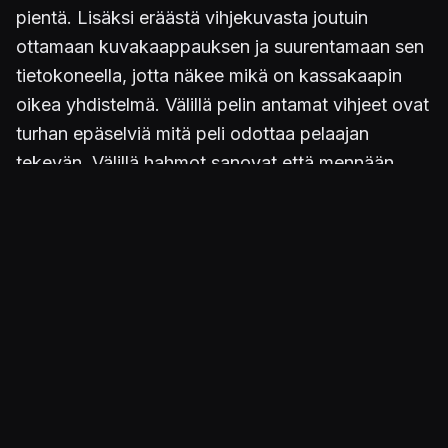
pientä. Lisäksi eräästä vihjekuvasta joutuin
ottamaan kuvakaappauksen ja suurentamaan sen
tietokoneella, jotta näkee mikä on kassakaapin
oikea yhdistelmä. Välillä pelin antamat vihjeet ovat
turhan epäselviä mitä peli odottaa pelaajan
tekevän. Välillä hahmot sanovat että mennään
pois täältä, mutta eteenpäin ei pääsekään ennen
kuin on tutkinut paikat kunnolla tai käynyt kaikki
keskustelut läpi kaikkien kanssa.
Pienestä napinasta huolimatta erinomainen
tarinapeli.
Julkaistu 13.7.2021 19.04