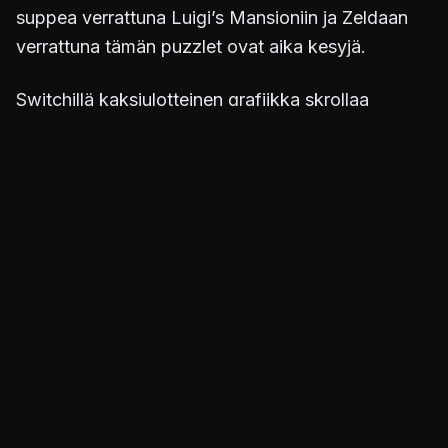
suppea verrattuna Luigi’s Mansioniin ja Zeldaan
verrattuna tämän puzzlet ovat aika kesyjä.
Switchillä kaksiulotteinen grafiikka skrollaa
sivuttain jotenkin muljahdellen, mikä on aika
heikkoa kun kyse on 2D grafiikasta. Tähän ei
oikein innostus meinaa herätä ja sitten kun tähän
pääsee sisälle niin peli on jo ohi. En nyt osaa
osoittaa sormella mitään tiettyä mikä on vikana.
Julkaistu 2.9.2022 15.57