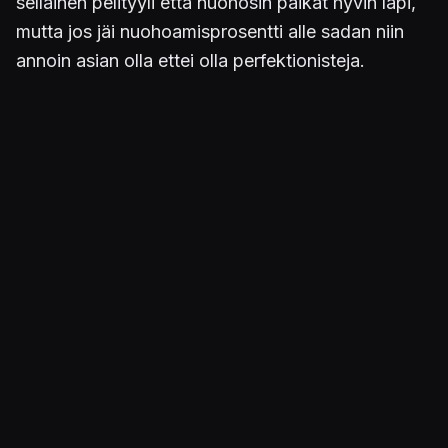
sellainen pelityyli että nuohosin paikat hyvin läpi,
mutta jos jäi nuohoamisprosentti alle sadan niin
annoin asian olla ettei olla perfektionisteja.
Peli on viihdyttävä, siinä on vain joitain tympeitä
osuuksia kuten eräät sivutehtävät jotka vaativat
paljon yrityksiä ja se että jalokiviä kerätäkseen
pitää nuohota nurmikko perusteellisesti läpi.
Julkaistu 22.12.2021 12.07