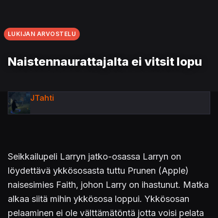
LUKIJAN ARVOSTELU
Naistennaurattajalta ei vitsit lopu
JTahti
Seikkailupeli Larryn jatko-osassa Larryn on
löydettävä ykkösosasta tuttu Prunen (Apple)
naisesimies Faith, johon Larry on ihastunut. Matka
alkaa siitä mihin ykkösosa loppui. Ykkösosan
pelaaminen ei ole välttämätöntä jotta voisi pelata