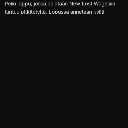
Pelin loppu, jossa palataan New Lost Wagesiin
tuntuu pitkitetyltä. Lopussa annetaan kyllä
mahdollisuus hypätä labyrinttiosuuden ohi jos
mokaa tarpeeksi monta kertaa, mutta se ei poista
pitkitetyn lopun tunnetta, joten siksi ykkönen on
parempi.
Julkaistu 18.6.2022 12.57