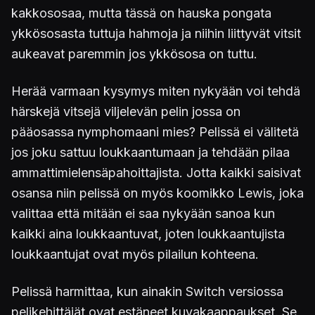
kakkososaa, mutta tässä on hauska pongata
ykkösosasta tuttuja hahmoja ja niihin liittyvät vitsit
aukeavat paremmin jos ykkösosa on tuttu.
Herää varmaan kysymys miten nykyään voi tehdä
härskejä vitsejä viljelevän pelin jossa on
pääosassa nymphomaani mies? Pelissä ei välitetä
jos joku sattuu loukkaantumaan ja tehdään pilaa
ammattimielensäpahoittajista. Jotta kaikki saisivat
osansa niin pelissä on myös koomikko Lewis, joka
valittaa että mitään ei saa nykyään sanoa kun
kaikki aina loukkaantuvat, joten loukkaantujista
loukkaantujat ovat myös pilailun kohteena.
Pelissä harmittaa, kun ainakin Switch versiossa
pelikehittäjät ovat estäneet kuvakaappaukset. Se