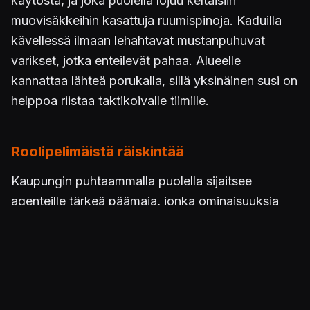
käytöstä, ja joka puolella lojuu keltaisiin
muovisäkkeihin kasattuja ruumispinoja. Kaduilla
kävellessä ilmaan lehahtavat mustanpuhuvat
varikset, jotka enteilevät pahaa. Alueelle
kannattaa lähteä porukalla, sillä yksinäinen susi on
helppoa riistaa taktikoivalle tiimille.
Roolipelimäistä räiskintää
Kaupungin puhtaammalla puolella sijaitsee
agenteille tärkeä päämaja, jonka ominaisuuksia
parannellaan omien mieltymysten mukaisesti.
Esimerkiksi pelaaja voi keskittyä pelkästään
sairaalasiipeen, jolloin käytettäväksi avautuu uusia
kykyjä. Hahmonrakennus tapahtuu osittain
päämajassa tehtyjen päätöksien mukaan, sillä