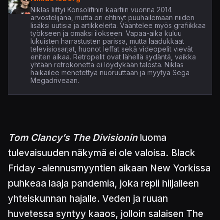
Niklas liittyi Konsolifinin kaartiin vuonna 2014
arvostelijana, mutta on ehtinyt puuhailemaan niiden
lisäksi uutisia ja artikkeleita. Vääntelee myös grafiikkaa
työkseen ja omaksi ilokseen. Vapaa-aika kuluu
lukuisten harrastusten parissa, mutta laadukkaat
televisiosarjat, huonot leffat sekä videopelit vievät
eniten aikaa. Retropelit ovat lähellä sydäntä, vaikka
yhtään retrokonetta ei löydykään talosta. Niklas
haikailee menetettyä nuoruuttaan ja myytyä Sega
Megadriveaan.
Tom Clancy’s The Divisionin
luoma
tulevaisuuden näkymä ei ole valoisa. Black
Friday -alennusmyyntien aikaan New Yorkissa
puhkeaa laaja pandemia, joka repii hiljalleen
yhteiskunnan hajalle. Veden ja ruuan
huvetessa syntyy kaaos, jolloin salaisen The