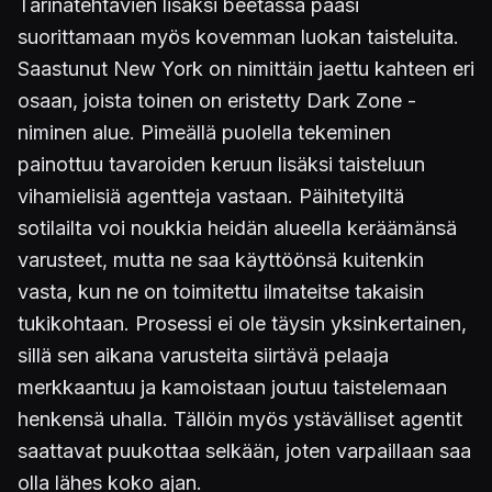
Tarinatehtävien lisäksi beetassa pääsi
suorittamaan myös kovemman luokan taisteluita.
Saastunut New York on nimittäin jaettu kahteen eri
osaan, joista toinen on eristetty Dark Zone -
niminen alue. Pimeällä puolella tekeminen
painottuu tavaroiden keruun lisäksi taisteluun
vihamielisiä agentteja vastaan. Päihitetyiltä
sotilailta voi noukkia heidän alueella keräämänsä
varusteet, mutta ne saa käyttöönsä kuitenkin
vasta, kun ne on toimitettu ilmateitse takaisin
tukikohtaan. Prosessi ei ole täysin yksinkertainen,
sillä sen aikana varusteita siirtävä pelaaja
merkkaantuu ja kamoistaan joutuu taistelemaan
henkensä uhalla. Tällöin myös ystävälliset agentit
saattavat puukottaa selkään, joten varpaillaan saa
olla lähes koko ajan.