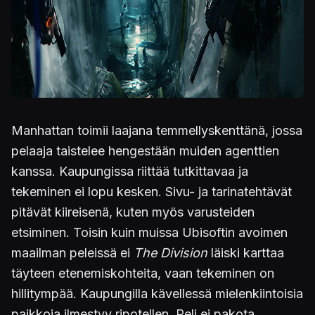
Manhattan toimii laajana temmellyskenttänä, jossa
pelaaja taistelee hengestään muiden agenttien
kanssa. Kaupungissa riittää tutkittavaa ja
tekeminen ei lopu kesken. Sivu- ja tarinatehtävät
pitävät kiireisenä, kuten myös varusteiden
etsiminen. Toisin kuin muissa Ubisoftin avoimen
maailman peleissä ei
The Division
läiski karttaa
täyteen etenemiskohteita, vaan tekeminen on
hillitympää. Kaupungilla kävellessä mielenkiintoisia
paikkoja ilmestyy ripotellen. Peli ei pakota