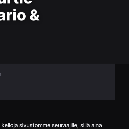
rio &
n
elloja sivustomme seuraajille, sillä aina