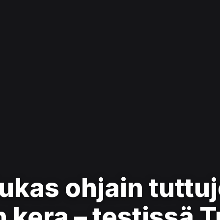
ukas ohjain tuttu
 kera – testissä T