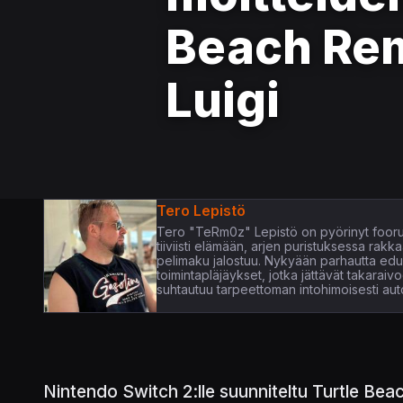
Beach Rem
Luigi
Tero Lepistö
Tero "TeRm0z" Lepistö on pyörinyt foorum
tiiviisti elämään, arjen puristuksessa rak
pelimaku jalostuu. Nykyään parhautta edust
toimintapläjäykset, jotka jättävät takaraiv
suhtautuu tarpeettoman intohimoisesti aut
Nintendo Switch 2:lle suunniteltu Turtle Beac