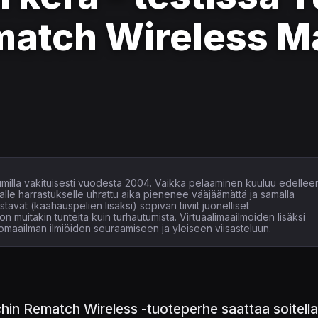
atch Wireless Ma
illa vakituisesti vuodesta 2004. Vaikka pelaaminen kuuluu edellee
kaalle harrastukselle uhrattu aika pienenee vääjäämättä ja samalla
avat (kaahauspelien lisäksi) sopivan tiiviit juonelliset
oon muitakin tunteita kuin turhautumista. Virtuaalimaailmoiden lisäksi
omaailman ilmiöiden seuraamiseen ja yleiseen viisasteluun.
hin Rematch Wireless -tuoteperhe saattaa soitella k