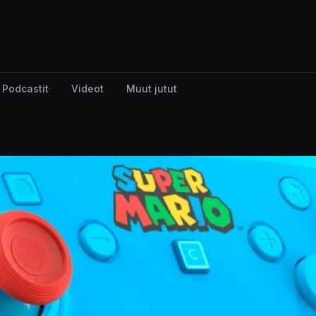
Podcastit
Videot
Muut jutut