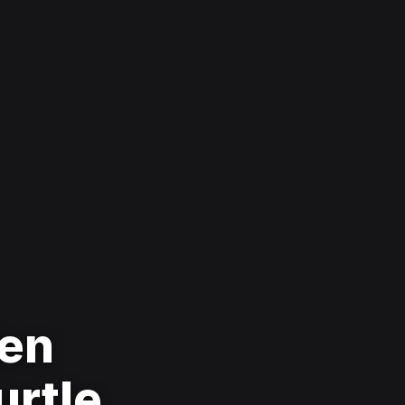
jen
urtle