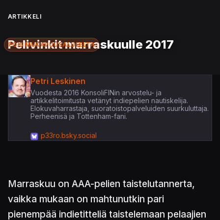
ARTIKKELI
Pelivinkit marraskuulle 2017
POIS MUKAVUUSALUEELTA
Petri Leskinen
Vuodesta 2016 KonsoliFINin arvostelu- ja
artikkelitoimitusta vetänyt indiepelien nautiskelija.
Elokuvaharrastaja, suoratoistopalveluiden suurkuluttaja.
Perheenisä ja Tottenham-fani.
p33ro.bsky.social
Marraskuu on AAA-pelien taistelutannerta,
vaikka mukaan on mahtunutkin pari
pienempää indietitteliä taistelemaan pelaajien