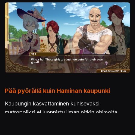
Pää pyörällä kuin Haminan kaupunki
Kaupungin kasvattaminen kuhisevaksi
metropoliksi ei luonnistu ilman pitkin ohimoita
valuvaa tuskanhikeä, sillä muistettavaa ja
hoidettavaa on erittäin paljon. Omat ongelmaiset