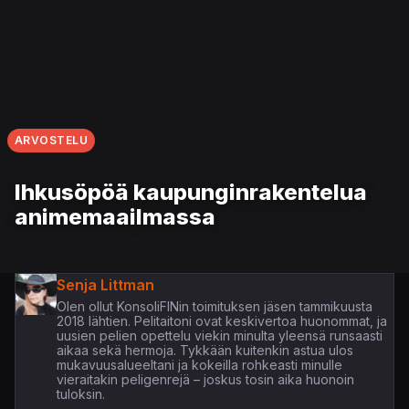
ARVOSTELU
Ihkusöpöä kaupunginrakentelua
animemaailmassa
Senja Littman
Olen ollut KonsoliFINin toimituksen jäsen tammikuusta
2018 lähtien. Pelitaitoni ovat keskivertoa huonommat, ja
uusien pelien opettelu viekin minulta yleensä runsaasti
aikaa sekä hermoja. Tykkään kuitenkin astua ulos
mukavuusalueeltani ja kokeilla rohkeasti minulle
vieraitakin peligenrejä – joskus tosin aika huonoin
tuloksin.