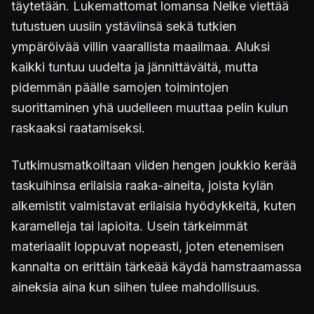
täytetään. Lukemattomat lomansa Nelke viettää
tutustuen uusiin ystäviinsä sekä tutkien
ympäröivää villin vaarallista maailmaa. Aluksi
kaikki tuntuu uudelta ja jännittävältä, mutta
pidemmän päälle samojen toimintojen
suorittaminen yhä uudelleen muuttaa pelin kulun
raskaaksi raatamiseksi.
Tutkimusmatkoiltaan viiden hengen joukkio kerää
taskuihinsa erilaisia raaka-aineita, joista kylän
alkemistit valmistavat erilaisia hyödykkeitä, kuten
karamelleja tai lapioita. Usein tärkeimmät
materiaalit loppuvat nopeasti, joten etenemisen
kannalta on erittäin tärkeää käydä hamstraamassa
aineksia aina kun siihen tulee mahdollisuus.