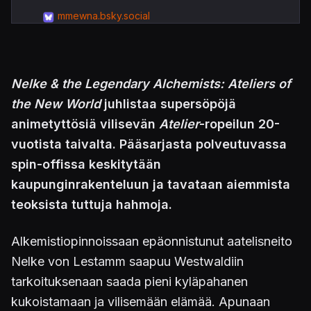
mmewna.bsky.social
Nelke & the Legendary Alchemists: Ateliers of
the New World
juhlistaa supersöpöjä
animetyttösiä vilisevän
Atelier
-ropeilun 20-
vuotista taivalta. Pääsarjasta polveutuvassa
spin-offissa keskitytään
kaupunginrakenteluun ja tavataan aiemmista
teoksista tuttuja hahmoja.
Alkemistiopinnoissaan epäonnistunut aatelisneito
Nelke von Lestamm saapuu Westwaldiin
tarkoituksenaan saada pieni kyläpahanen
kukoistamaan ja vilisemään elämää. Apunaan