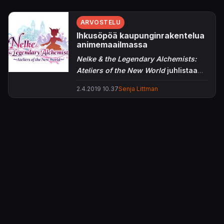
ARVOSTELU
Ihkusöpöä kaupunginrakentelua
animemaailmassa
Nelke & the Legendary Alchemists:
Ateliers of the New World
juhlistaa
supersöpöjä animetyttösiä vilisevän
2.4.2019 10.37
Senja Littman
Atelier
-ropeilun 20-vuotista taivalta.