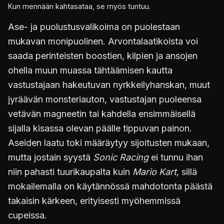
Kun mennään kahtasataa, se myös tuntuu.
Ase- ja puolustusvalikoima on puolestaan
mukavan monipuolinen. Arvontalaatikoista voi
saada perinteisten boostien, kilpien ja ansojen
ohella muun muassa tähtäämisen kautta
vastustajaan hakeutuvan nyrkkeilyhanskan, muut
jyräävän monsteriauton, vastustajan puoleensa
vetävän magneetin tai kahdella ensimmäisellä
sijalla kisassa olevan päälle tippuvan painon.
Aseiden laatu toki määräytyy sijoitusten mukaan,
mutta jostain syystä
Sonic Racing
ei tunnu ihan
niin pahasti tuurikaupalta kuin
Mario Kart
, sillä
mokailemalla on käytännössä mahdotonta päästä
takaisin kärkeen, erityisesti myöhemmissä
cupeissa.