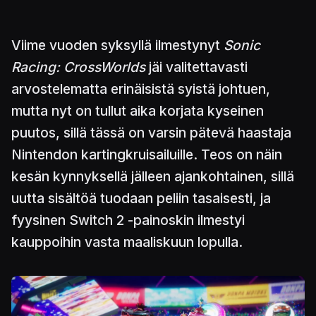
Viime vuoden syksyllä ilmestynyt
Sonic
Racing: CrossWorlds
jäi valitettavasti
arvostelematta erinäisistä syistä johtuen,
mutta nyt on tullut aika korjata kyseinen
puutos, sillä tässä on varsin pätevä haastaja
Nintendon kartingkruisailuille. Teos on näin
kesän kynnyksellä jälleen ajankohtainen, sillä
uutta sisältöä tuodaan peliin tasaisesti, ja
fyysinen Switch 2 -painoskin ilmestyi
kauppoihin vasta maaliskuun lopulla.
Kuva