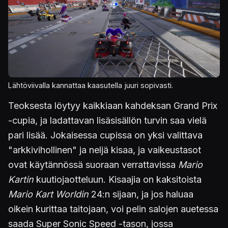
Lähtöviivalla kannattaa kaasutella juuri sopivasti.
Teoksesta löytyy kaikkiaan kahdeksan Grand Prix
-cupia, ja ladattavan lisäsisällön turvin saa vielä
pari lisää. Jokaisessa cupissa on yksi valittava
"arkkivihollinen" ja neljä kisaa, ja vaikeustasot
ovat käytännössä suoraan verrattavissa
Mario
Kartin
kuutiojaotteluun. Kisaajia on kaksitoista
Mario Kart Worldin
24:n sijaan, ja jos haluaa
oikein kurittaa taitojaan, voi pelin salojen auetessa
saada Super Sonic Speed -tason, jossa