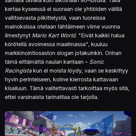
samalla tavalla kuin aikoinaan 90-luvulla. Tällä
kertaa kyseessä ei suoraan ole yhtiöiden välillä
vallitsevasta piikittelystä, vaan tuoreissa
mainoksissa otetaan tähtäimeen viime vuonna
ilmestynyt
Mario Kart World
. "Eivät kaikki halua
körötellä avoimessa maailmassa", kuuluu
markkinointiosaston slogan jotakuinkin. Onhan
tämä eittämättä naulan kantaan –
Sonic
Racingista
kun ei moista löydy, vaan se keskittyy
hyvin perinteiseen, kolme kierrosta kattavaan
kisailuun. Tämä valitettavasti tarkoittaa myös sitä,
ettei varsinaista tarinatilaa ole tarjolla.
Kuva