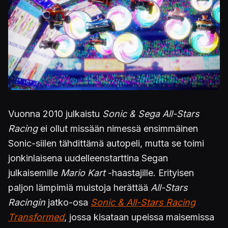
Vuonna 2010 julkaistu
Sonic & Sega All-Stars
Racing
ei ollut missään nimessä ensimmäinen
Sonic-siilen tähdittämä autopeli, mutta se toimi
jonkinlaisena uudelleenstarttina Segan
julkaisemille
Mario Kart
-haastajille. Erityisen
paljon lämpimiä muistoja herättää
All-Stars
Racingin
jatko-osa
Sonic & All-Stars Racing
Transformed
, jossa kisataan upeissa maisemissa