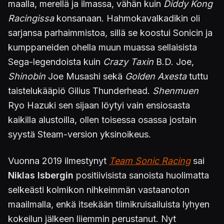
maalla, merellä ja ilmassa, vähän kuin
Diddy Kong
Racingissa
konsanaan. Hahmokavalkadikin oli
sarjansa parhaimmistoa, sillä se koostui Sonicin ja
kumppaneiden ohella muun muassa sellaisista
Sega-legendoista kuin
Crazy Taxin
B.D. Joe,
Shinobin
Joe Musashi sekä
Golden Axesta
tuttu
taistelukääpiö Gilius Thunderhead.
Shenmuen
Ryo Hazuki sen sijaan löytyi vain ensiosasta
kaikilla alustoilla, ollen toisessa osassa jostain
syystä Steam-version yksinoikeus.
Vuonna 2019 ilmestynyt
Team Sonic Racing
sai
Niklas Isbergin
positiivisista sanoista huolimatta
selkeästi kolmikon nihkeimmän vastaanoton
maailmalla, enkä itsekään tiimikruisailuista lyhyen
kokeilun jälkeen liiemmin perustanut. Nyt