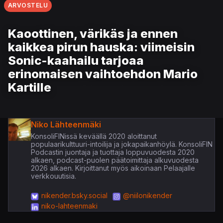
ARVOSTELU
Kaoottinen, värikäs ja ennen
kaikkea pirun hauska: viimeisin
Sonic-kaahailu tarjoaa
erinomaisen vaihtoehdon Mario
Kartille
Niko Lähteenmäki
KonsoliFINissä keväällä 2020 aloittanut
populaarikulttuuri-intoilija ja jokapaikanhöylä. KonsoliFIN
Podcastin juontaja ja tuottaja loppuvuodesta 2020
alkaen, podcast-puolen päätoimittaja alkuvuodesta
2026 alkaen. Kirjoittanut myös aikoinaan Pelaajalle
verkkouutisia.
nikender.bsky.social
@niilonikender
niko-lahteenmaki