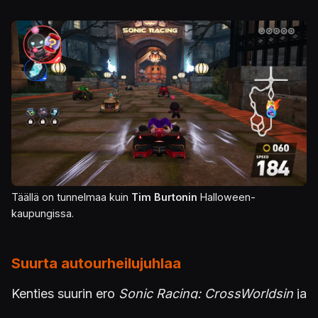
Kuva
Täällä on tunnelmaa kuin
Tim Burtonin
Halloween-
kaupungissa.
Suurta autourheilujuhlaa
Kenties suurin ero
Sonic Racing: CrossWorldsin
ja
Mario Kart Worldin
välillä on hektisyys, vauhti ja